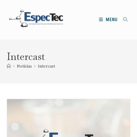
Ir
para
o
MENU
conteúdo
Intercast
>
Notícias
>
Intercast