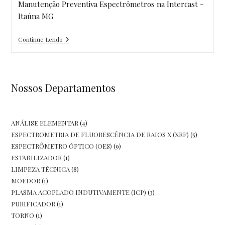
Manutenção Preventiva Espectrômetros na Intercast -
Itaúna MG
Itaúna
Continue Lendo
MG
–
Manutenção
Preventiva
Em
Nossos Departamentos
Espectrômetros
Por
Emissão
Ótica
4
ANÁLISE ELEMENTAR
4
5
ESPECTROMETRIA DE FLUORESCÊNCIA DE RAIOS X (XRF)
5
produtos
9
ESPECTRÔMETRO ÓPTICO (OES)
9
produtos
1
ESTABILIZADOR
1
produtos
8
LIMPEZA TÉCNICA
8
produto
1
MOEDOR
1
produtos
3
PLASMA ACOPLADO INDUTIVAMENTE (ICP)
3
produto
1
PURIFICADOR
1
produtos
1
TORNO
1
produto