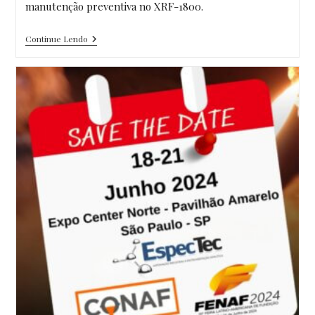
manutenção preventiva no XRF-1800.
Instalação
Continue Lendo
De
Novo
Sistema
De
Refrigeração
E
Manutenção
Preventiva No XRF-
1800