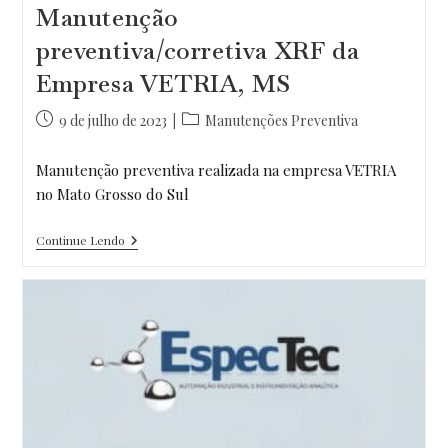
Manutenção
preventiva/corretiva XRF da
Empresa VETRIA, MS
Post
Categoria
9 de julho de 2023
Manutenções Preventiva
publicado:
do
post:
Manutenção preventiva realizada na empresa VETRIA
no Mato Grosso do Sul
Manutenção
Continue Lendo
Preventiva/corretiva
XRF
Da
Empresa
VETRIA,
MS