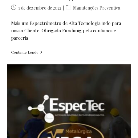
Post
Categoria
1 de dezembro de 2022
Manutenções Preventiva
publicado:
do
post:
Mais um Espectrômetro de Alta Tecnologia indo para
nosso Cliente. Obrigado Fundimig pela confiança e
parceria
Segundo
Continue Lendo
Equipamento
Da
Espectec
Entregue
Ao
Nosso
Cliente
Fundimig