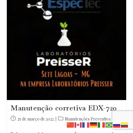
Manutenção corretiva EDX-720
Post
Categoria
25 de março de 2022
Manutenções Preventiva
publicado:
do
post: