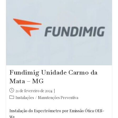
Fundimig Unidade Carmo da
Mata – MG
Post
21 de fevereiro de 2024
publicado:
Categoria
Instalações
/
Manutenções Preventiva
do
post:
Instalação do Espectrômetro por Emissão Ótica OES-
W5.