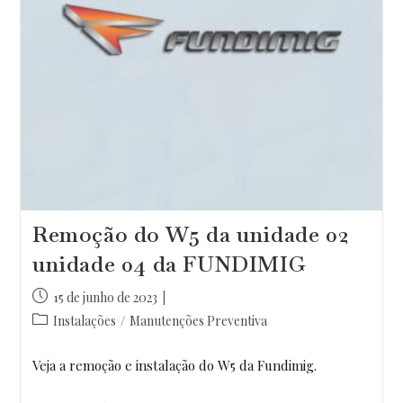
Remoção do W5 da unidade 02
unidade 04 da FUNDIMIG
Post
15 de junho de 2023
publicado:
Categoria
Instalações
/
Manutenções Preventiva
do
post:
Veja a remoção e instalação do W5 da Fundimig.