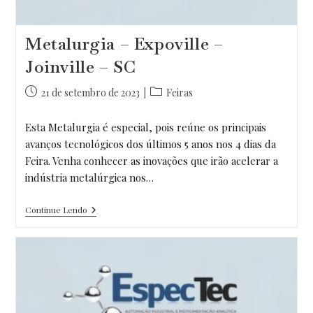
Metalurgia – Expoville –
Joinville – SC
Post
Categoria
21 de setembro de 2023
Feiras
publicado:
do
post:
Esta Metalurgia é especial, pois reúne os principais
avanços tecnológicos dos últimos 5 anos nos 4 dias da
Feira. Venha conhecer as inovações que irão acelerar a
indústria metalúrgica nos…
Metalurgia
Continue Lendo
–
Expoville
–
Joinville
–
SC