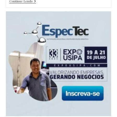
Remoção
Continue Lendo
Do
W5
Da
Unidade
02
Unidade
04
Da
FUNDIMIG