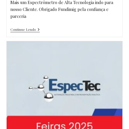
Mais um Espectrômetro de Alta Tecnologia indo para
nosso Cliente. Obrigado Fundimig pela confiança e
parceria
Segundo
Continue Lendo
Equipamento
Da
Espectec
Entregue
Ao
Nosso
Cliente
Fundimig