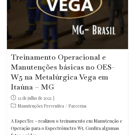
Treinamento Operacional e
Manutenções básicas no OES-
W5 na Metalúrgica Vega em
Itaúna – MG
Post
12 de julho de 2022
publicado:
Categoria
Manutenções Preventiva
/
Parcerias
do
post:
A EspecTec - realizou o treinamento em Manutenção e
Operação para o Espectrômetro W5. Confira algumas