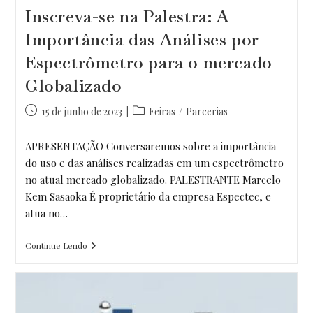
Inscreva-se na Palestra: A
Importância das Análises por
Espectrômetro para o mercado
Globalizado
Post
Categoria
15 de junho de 2023
Feiras
/
Parcerias
publicado:
do
post:
APRESENTAÇÃO Conversaremos sobre a importância
do uso e das análises realizadas em um espectrômetro
no atual mercado globalizado. PALESTRANTE Marcelo
Kem Sasaoka É proprietário da empresa Espectec, e
atua no…
Inscreva-
Continue Lendo
Se
Na
Palestra:
A
Importância
Das