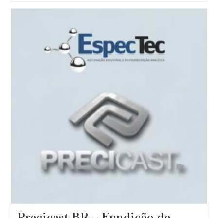
Participação
Em
Importantes
Feiras
De
2025
Com
Foco
Em
Inovação
E
Networking
Precicast BR – Fundição de