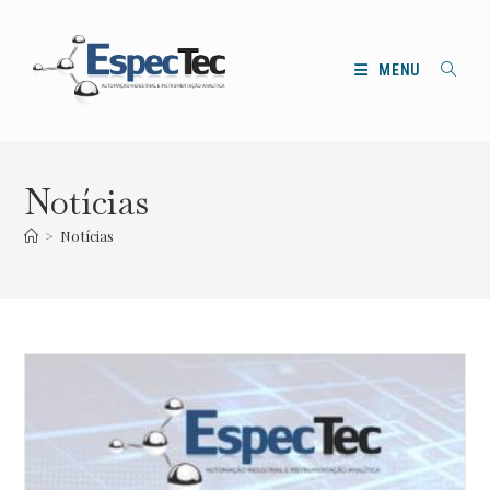
Ir
para
o
MENU
conteúdo
Notícias
>
Notícias