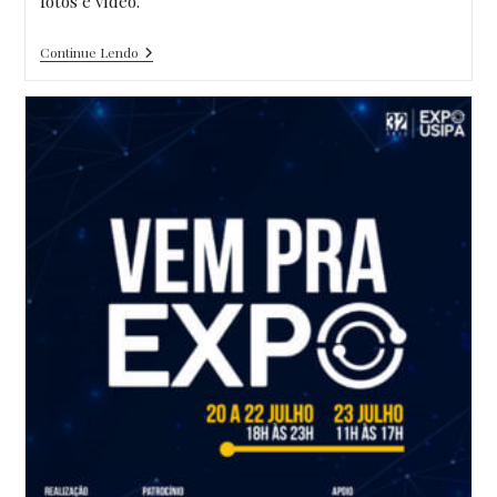
fotos e vídeo.
Treinamento
Continue Lendo
Operacional
E
Manutenções
Básicas
No
OES-
W5
Na
Metalúrgica
Vega
Em
Itaúna
–
MG