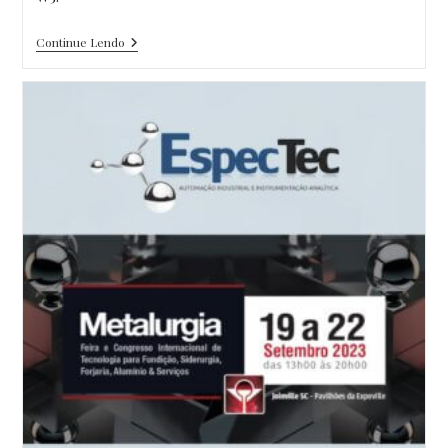
Fundimig
Continue Lendo
Unidade
Carmo
Da
Mata
–
MG