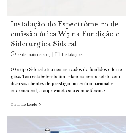
Instalação do Espectrômetro de
emissão ótica W5 na Fundição e
Siderúrgica Sideral
Post
Categoria
22 de maio de 2023
Instalações
publicado:
do
post:
O Grupo Sideral atua nos mercados de fundidos e ferro
gusa. Tem estabelecido um relacionamento sólido com
diversos clientes de prestígio no cenário nacional e
internacional, comprovando sua competência e…
Instalação
Continue Lendo
Do
Espectrômetro
De
Emissão
Ótica
W5