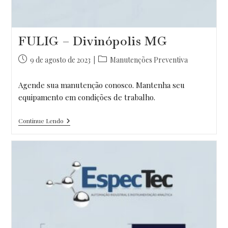
FULIG – Divinópolis MG
Post
Categoria
9 de agosto de 2023
Manutenções Preventiva
publicado:
do
post:
Agende sua manutenção conosco. Mantenha seu
equipamento em condições de trabalho.
FULIG
Continue Lendo
–
Divinópolis
MG