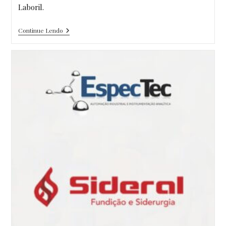
Laboril.
Realização
Continue Lendo
De
Manutenção
Preventiva
No
Espectrômetro
De
Fluorescência
De
Raios-
X
–
Modelo
EDX-
700
Na
Empresa
Laboroil