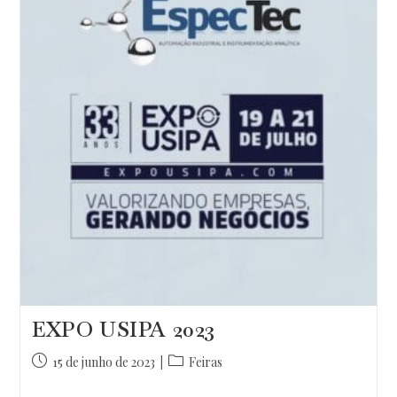
Análises
Por
Espectrômetro
Para
O
Mercado
Globalizado
EXPO USIPA 2023
Post
Categoria
15 de junho de 2023
Feiras
publicado:
do