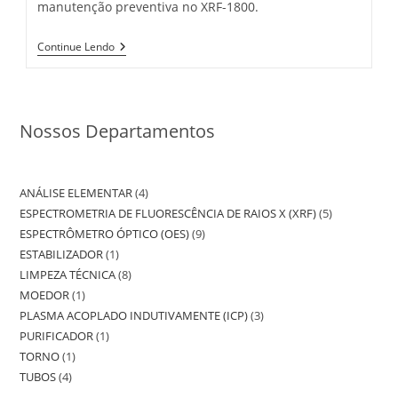
manutenção preventiva no XRF-1800.
Instalação
Continue Lendo
De
Novo
Sistema
De
Refrigeração
Nossos Departamentos
E
Manutenção
Preventiva No XRF-
1800
ANÁLISE ELEMENTAR
4
4
ESPECTROMETRIA DE FLUORESCÊNCIA DE RAIOS X (XRF)
5
5
produtos
ESPECTRÔMETRO ÓPTICO (OES)
9
9
produtos
ESTABILIZADOR
1
1
produtos
LIMPEZA TÉCNICA
8
8
produto
MOEDOR
1
1
produtos
PLASMA ACOPLADO INDUTIVAMENTE (ICP)
3
3
produto
PURIFICADOR
1
1
produtos
TORNO
1
1
produto
TUBOS
4
4
produto