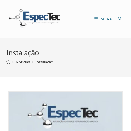
Ir
para
o
MENU
conteúdo
Instalação
>
Notícias
>
Instalação