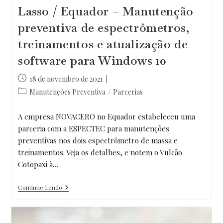
Lasso / Equador – Manutenção
preventiva de espectrômetros,
treinamentos e atualização de
software para Windows 10
Post
18 de novembro de 2021
publicado:
Categoria
Manutenções Preventiva
/
Parcerias
do
post:
A empresa NOVACERO no Equador estabeleceu uma
parceria com a ESPECTEC para manutenções
preventivas nos dois espectrômetro de massa e
treinamentos. Veja os detalhes, e notem o Vulcão
Cotopaxi à…
Lasso
Continue Lendo
/
Equador
–
Manutenção