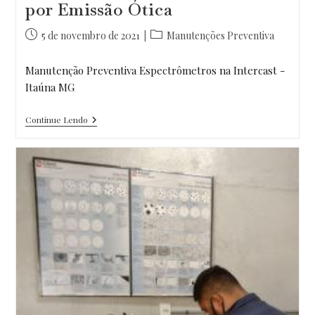
por Emissão Ótica
Post
Categoria
5 de novembro de 2021
Manutenções Preventiva
publicado:
do
post:
Manutenção Preventiva Espectrômetros na Intercast -
Itaúna MG
Itaúna
Continue Lendo
MG
–
Manutenção
Preventiva
Em
Espectrômetros
Por
Emissão
Ótica