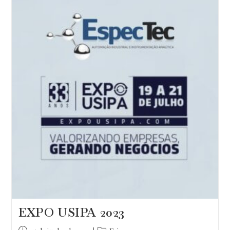
A
Importância
Das
Análises
Por
Espectrômetro
Para
O
Mercado
Globalizado
EXPO USIPA 2023