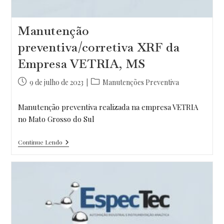
Manutenção
preventiva/corretiva XRF da
Empresa VETRIA, MS
Post
Categoria
9 de julho de 2023
Manutenções Preventiva
publicado:
do
post:
Manutenção preventiva realizada na empresa VETRIA
no Mato Grosso do Sul
Manutenção
Continue Lendo
Preventiva/corretiva
XRF
Da
Empresa
VETRIA,
MS