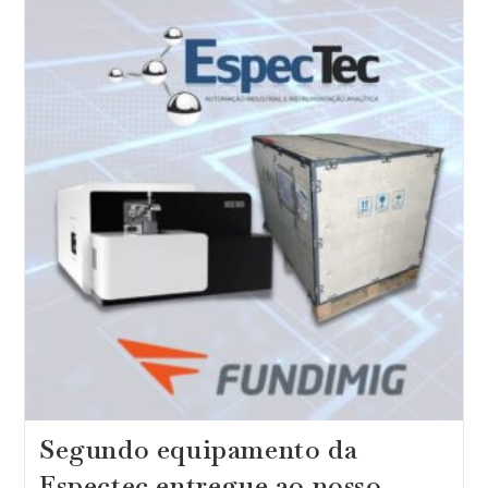
Emissão
Ótica
W5
Na
Fundição
E
Siderúrgica
Sideral
Segundo equipamento da
Espectec entregue ao nosso