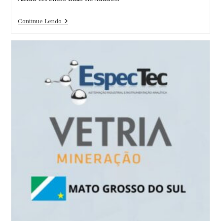
EXPO
Continue Lendo
USIPA
2023
–
Fotos
Do
Evento