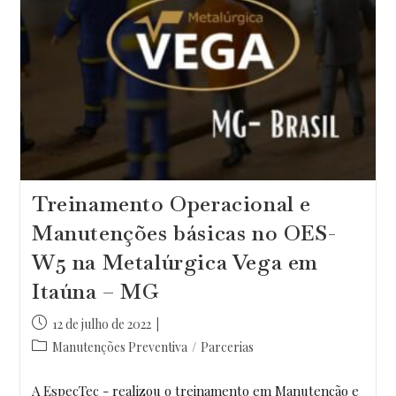
Treinamento Operacional e
Manutenções básicas no OES-
W5 na Metalúrgica Vega em
Itaúna – MG
Post
12 de julho de 2022
publicado:
Categoria
Manutenções Preventiva
/
Parcerias
do
post:
A EspecTec - realizou o treinamento em Manutenção e