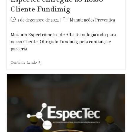
Cliente Fundimig
Post
Categoria
1 de dezembro de 2022
Manutenções Preventiva
publicado:
do
post:
Mais um Espectrômetro de Alta Tecnologia indo para
nosso Cliente. Obrigado Fundimig pela confiança e
parceria
Segundo
Continue Lendo
Equipamento
Da
Espectec
Entregue
Ao
Nosso
Cliente
Fundimig