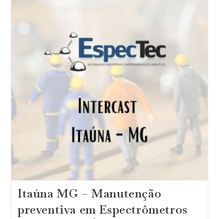
Preventiva
De
Espectrômetros,
Treinamentos
E
Atualização
De
Software
Para
Windows
10
Itaúna MG – Manutenção
preventiva em Espectrômetros