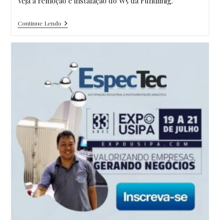
Veja a remoção e instalação do W5 da Fundimig.
Remoção
Continue Lendo
Do
W5
Da
Unidade
02
Unidade
04
Da
FUNDIMIG