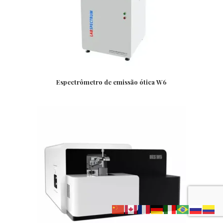
Espectrômetro de emissão ótica W6