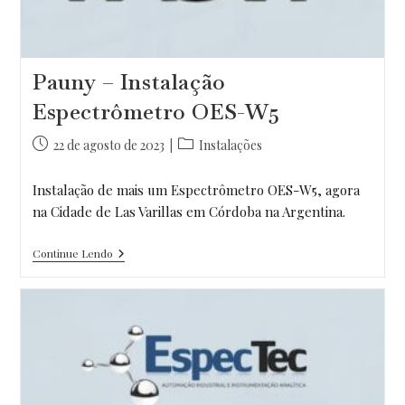
Pauny – Instalação
Espectrômetro OES-W5
Post
Categoria
22 de agosto de 2023
Instalações
publicado:
do
post:
Instalação de mais um Espectrômetro OES-W5, agora
na Cidade de Las Varillas em Córdoba na Argentina.
Pauny
Continue Lendo
–
Instalação
Espectrômetro
OES-
W5