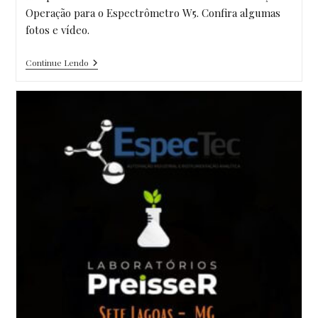
Operação para o Espectrômetro W5. Confira algumas
fotos e vídeo.
Treinamento
Continue Lendo
Operacional
E
Manutenções
Básicas
No
OES-
W5
Na
Metalúrgica
Vega
Em
Itaúna
–
MG