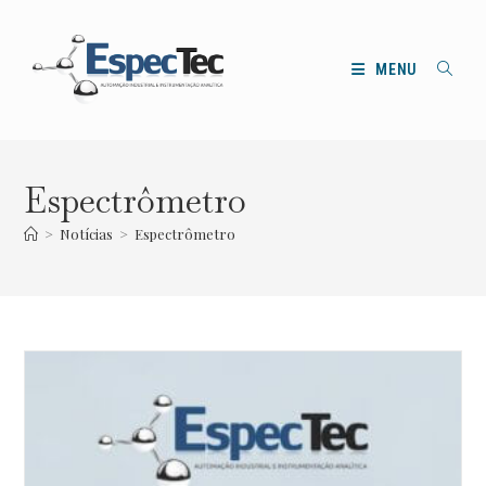
Ir
para
o
MENU
conteúdo
Espectrômetro
>
Notícias
>
Espectrômetro