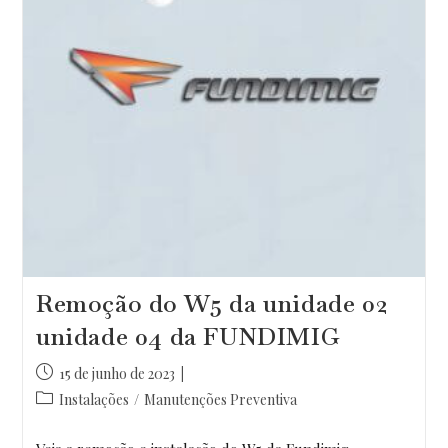
Remoção do W5 da unidade 02
unidade 04 da FUNDIMIG
Post
15 de junho de 2023
publicado:
Categoria
Instalações
/
Manutenções Preventiva
do
post: