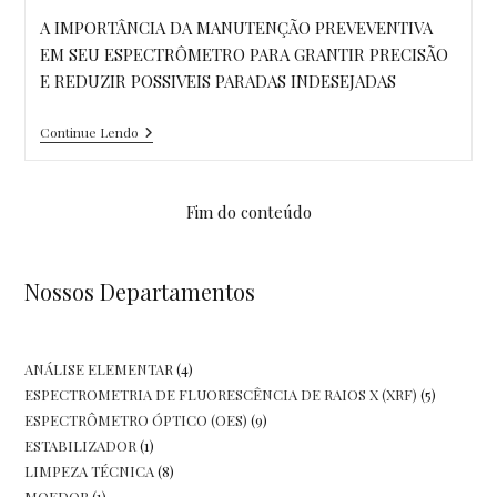
post:
A IMPORTÂNCIA DA MANUTENÇÃO PREVEVENTIVA
EM SEU ESPECTRÔMETRO PARA GRANTIR PRECISÃO
E REDUZIR POSSIVEIS PARADAS INDESEJADAS
Manutenção
Continue Lendo
Preventiva
Espectrômetro
Fim do conteúdo
Nossos Departamentos
4
ANÁLISE ELEMENTAR
4
5
ESPECTROMETRIA DE FLUORESCÊNCIA DE RAIOS X (XRF)
5
produtos
9
ESPECTRÔMETRO ÓPTICO (OES)
9
produtos
1
ESTABILIZADOR
1
produtos
8
LIMPEZA TÉCNICA
8
produto
1
MOEDOR
1