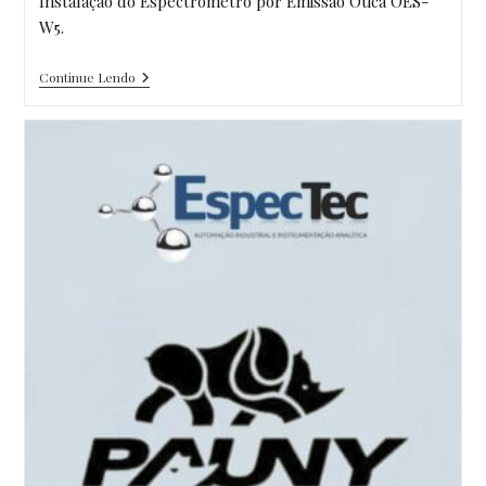
Instalação do Espectrômetro por Emissão Ótica OES-
W5.
Fundimig
Continue Lendo
Unidade
Carmo
Da
Mata
–
MG