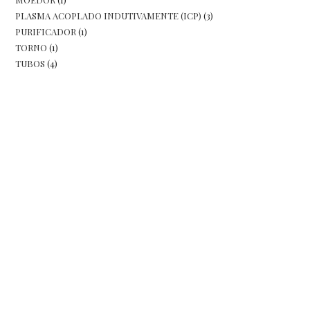
produtos
3
PLASMA ACOPLADO INDUTIVAMENTE (ICP)
3
produto
1
PURIFICADOR
1
produtos
1
TORNO
1
produto
4
TUBOS
4
produto
produtos