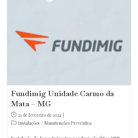
Fundimig Unidade Carmo da
Mata – MG
Post
21 de fevereiro de 2024
publicado:
Categoria
Instalações
/
Manutenções Preventiva
do
post: