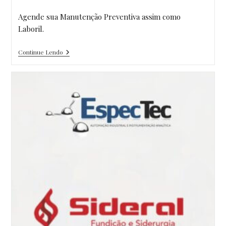
publicado:
do
post:
Agende sua Manutenção Preventiva assim como
Laboril.
Realização
Continue Lendo
De
Manutenção
Preventiva
No
Espectrômetro
De
Fluorescência
De
Raios-
X
–
Modelo
EDX-
700
Na
Empresa
Laboroil