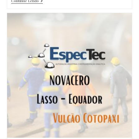
Reparo
Continue Lendo
Da
Fonte
Do
Espectrômetro
Óptico