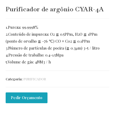
Purificador de argônio CYAR-4A
1.Pureza: 99.9998%
2.Conteúdo de impureza: O2 ≦ 0.5PPm, H2O ≦ 1PPm
(ponto de orvalho ≦ -76 ℃) CO + C02 ≦ 0.1PPm
3.Número de partículas de poeira (≧ 0.3µm) 3-5 / litro
4.Pressão de trabalho: 0.4-1.5Mpa
5.Volume de gás: 4NM3 / h
Categoria:
PURIFICADOR
Pedir Orçamento