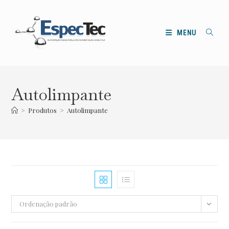
Ir
para
o
MENU
conteúdo
Autolimpante
>
Produtos
>
Autolimpante
Ordenação padrão