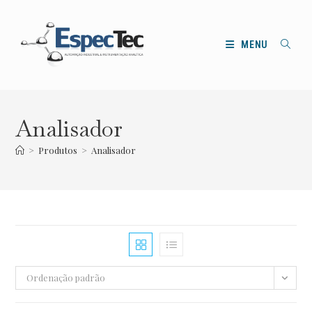
Ir
para
o
MENU
conteúdo
Analisador
>
Produtos
>
Analisador
Ordenação padrão