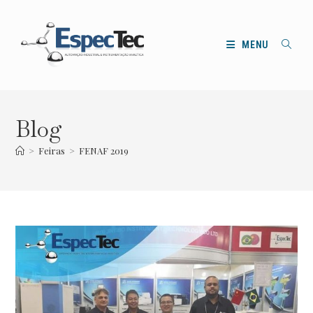
Ir
para
o
MENU
conteúdo
Blog
>
Feiras
>
FENAF 2019