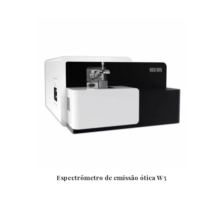
Espectrômetro de emissão ótica W5