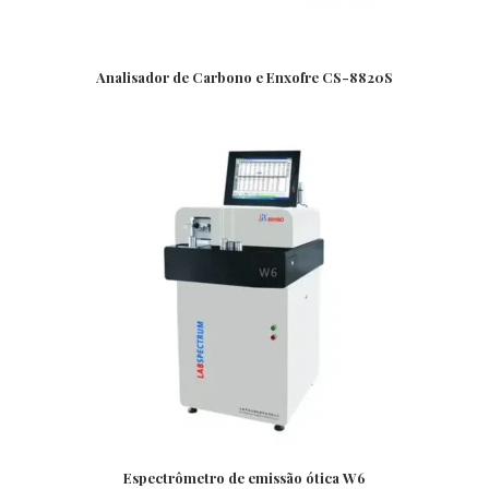
Analisador de Carbono e Enxofre CS-8820S
Espectrômetro de emissão ótica W6