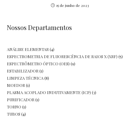
15 de junho de 2023
Nossos Departamentos
4
ANÁLISE ELEMENTAR
4
5
ESPECTROMETRIA DE FLUORESCÊNCIA DE RAIOS X (XRF)
5
produtos
9
ESPECTRÔMETRO ÓPTICO (OES)
9
produtos
1
ESTABILIZADOR
1
produtos
8
LIMPEZA TÉCNICA
8
produto
1
MOEDOR
1
produtos
3
PLASMA ACOPLADO INDUTIVAMENTE (ICP)
3
produto
1
PURIFICADOR
1
produtos
1
TORNO
1
produto
4
TUBOS
4
produto
produtos