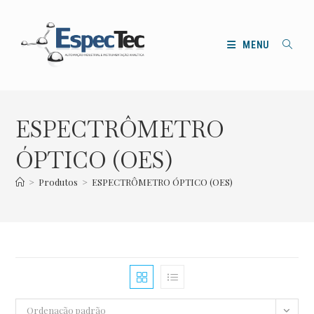
Ir
para
o
MENU
conteúdo
ESPECTRÔMETRO
ÓPTICO (OES)
>
Produtos
>
ESPECTRÔMETRO ÓPTICO (OES)
Ordenação padrão